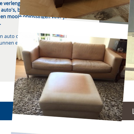
We verlengen levens van lederen design
 auto's, boten en kantoren. Tuurlijk
en mooie oplossingen voor je leer
.
een auto ongezien? Precies. Daarom
kunnen een offerte maken.