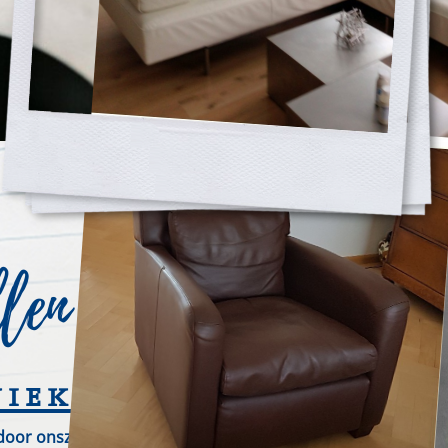
llen
niek
door onszelf ontwikkelde producten.