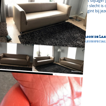
wat slijtage?
die slecht is
begint bij jez
Jason de Laa
kleurspecial