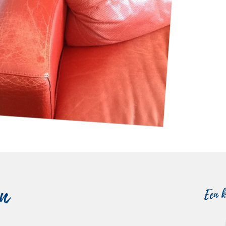
n
Een k