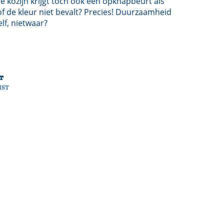
 Je kozijn krijgt toch ook een opknapbeurt als
 of de kleur niet bevalt? Precies! Duurzaamheid
elf, nietwaar?
t
ist