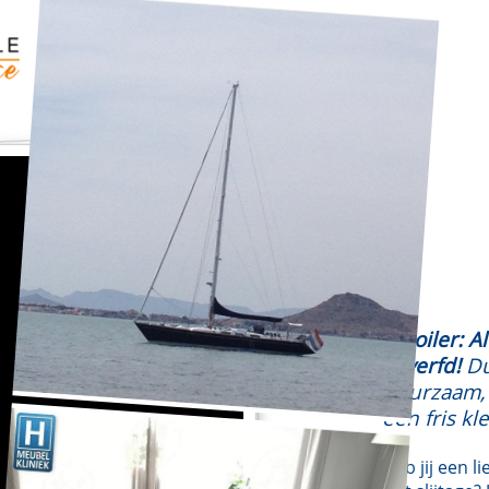
“
Spoiler: A
geverfd!
Du
duurzaam,
een fris kle
Heb jij een l